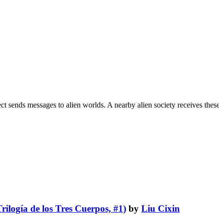
ject sends messages to alien worlds. A nearby alien society receives the
Trilogía de los Tres Cuerpos, #1)
by
Liu Cixin