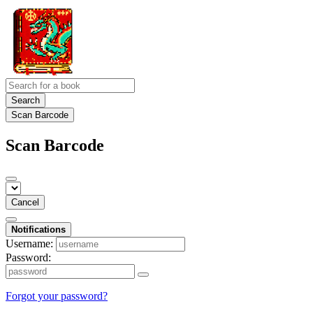
Search
Scan Barcode
Scan Barcode
Cancel
Notifications
Username:
Password:
Forgot your password?